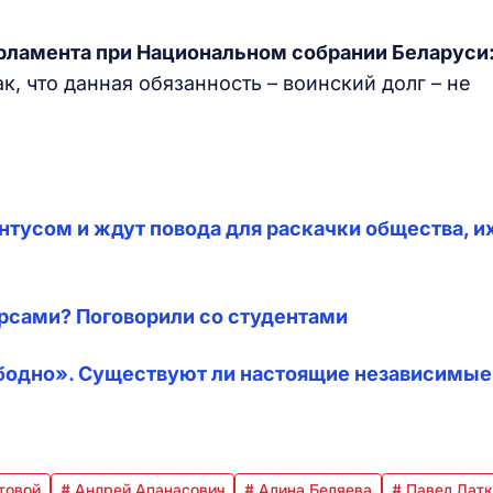
арламента при Национальном собрании Беларуси
к, что данная обязанность – воинский долг – не
нтусом и ждут повода для раскачки общества, и
рсами? Поговорили со студентами
вободно». Существуют ли настоящие независимые
товой
# Андрей Апанасович
# Алина Беляева
# Павел Лат