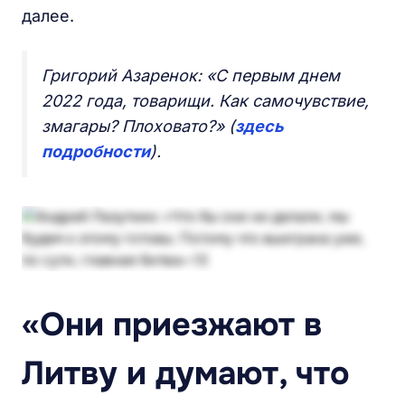
далее.
Григорий Азаренок: «С первым днем
2022 года, товарищи. Как самочувствие,
змагары? Плоховато?» (
здесь
подробности
).
«О
ни
приезжают
в
Л
итву и думаю
т,
что