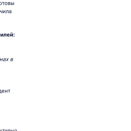
отовы
ючила
илей:
нах в
дент
ктивно