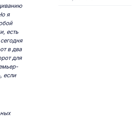
ащиванию
Но я
обой
и, есть
 сегодня
от в два
орот для
ремьер-
, если
ьных