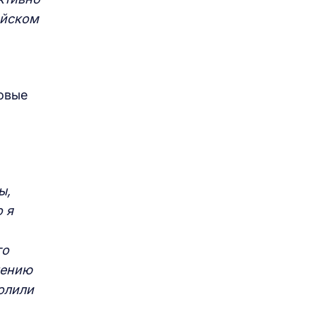
ейском
овые
ы,
 я
го
лению
олили