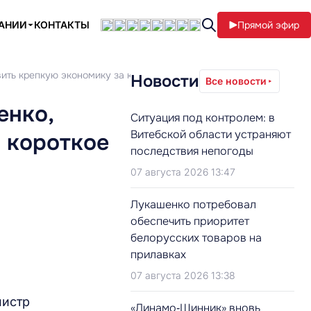
ПАНИИ
КОНТАКТЫ
Прямой эфир
ить крепкую экономику за короткое время
Новости
Все новости
енко,
Ситуация под контролем: в
Витебской области устраняют
 короткое
последствия непогоды
07 августа 2026 13:47
Лукашенко потребовал
обеспечить приоритет
белорусских товаров на
прилавках
07 августа 2026 13:38
нистр
«Динамо‑Шинник» вновь