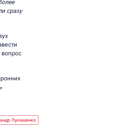
более
ли сразу
вух
ввести
 вопрос
оронних
ь
сандр Лукашенко