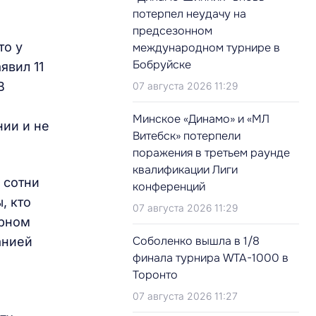
потерпел неудачу на
предсезонном
то у
международном турнире в
Бобруйске
явил 11
В
07 августа 2026 11:29
Минское «Динамо» и «МЛ
ии и не
Витебск» потерпели
поражения в третьем раунде
квалификации Лиги
 сотни
конференций
, кто
07 августа 2026 11:29
урном
Соболенко вышла в 1/8
анией
финала турнира WTA-1000 в
Торонто
07 августа 2026 11:27