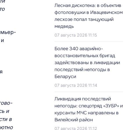
ти
Лесная дискотека: в объектив
то
фотоловушки в Ивацевичском
лесхозе попал танцующий
медведь
емьер-
07 августа 2026 11:15
 и
Более 340 аварийно-
восстановительных бригад
задействованы в ликвидации
последствий непогоды в
я
Беларуси
07 августа 2026 11:14
Ликвидация последствий
гово-
непогоды: спецотряд «ЗУБР» и
сь и
курсанты МЧС направлены в
сти в
Вилейский район
лютно
07 августа 2026 11:12