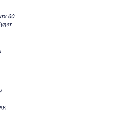
ти 60
удет
х
ы
ку,