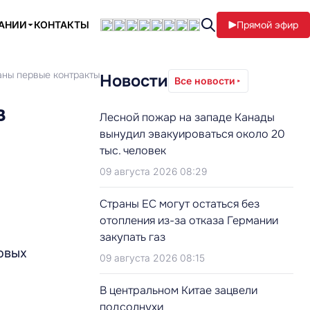
ПАНИИ
КОНТАКТЫ
Прямой эфир
аны первые контракты
Новости
Все новости
в
Лесной пожар на западе Канады
вынудил эвакуироваться около 20
тыс. человек
09 августа 2026 08:29
Страны ЕС могут остаться без
отопления из-за отказа Германии
закупать газ
овых
09 августа 2026 08:15
В центральном Китае зацвели
подсолнухи