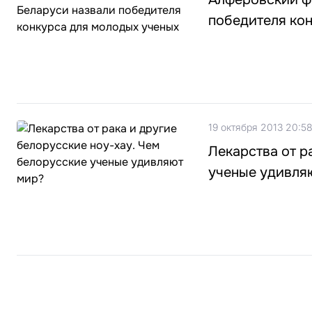
победителя ко
19 октября 2013 20:5
Лекарства от р
ученые удивля