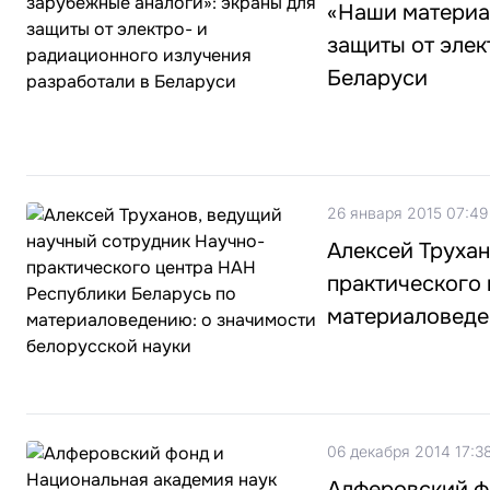
«Наши материа
защиты от элек
Беларуси
26 января 2015 07:49
Алексей Трухан
практического
материаловеде
06 декабря 2014 17:3
Алферовский ф