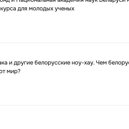
нкурса для молодых ученых
8
ака и другие белорусские ноу-хау. Чем белор
ют мир?