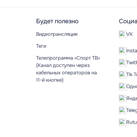
Будет полезно
Социа
Видеотрансляция
VK
Теги
Inst
Телепрограмма «Спорт ТВ»
Twit
(Канал доступен через
кабельных операторов на
Tik 
11-й кнопке)
Одн
Янд
Tele
Rut