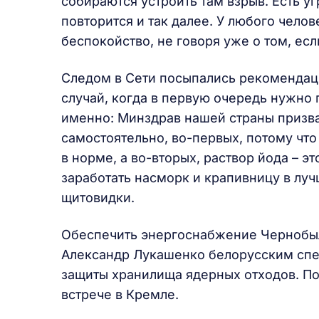
собираются устроить там взрыв. Есть у
повторится и так далее. У любого чело
беспокойство, не говоря уже о том, есл
Следом в Сети посыпались рекомендаци
случай, когда в первую очередь нужно
именно: Минздрав нашей страны призва
самостоятельно, во-первых, потому чт
в норме, а во-вторых, раствор йода – 
заработать насморк и крапивницу в луч
щитовидки.
Обеспечить энергоснабжение Чернобыл
Александр Лукашенко белорусским спе
защиты хранилища ядерных отходов. По
встрече в Кремле.