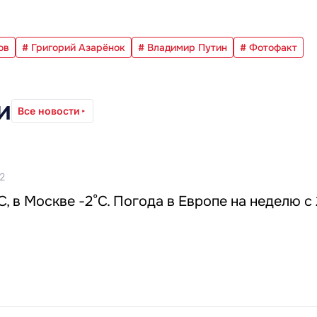
ов
# Григорий Азарёнок
# Владимир Путин
# Фотофакт
и
Все новости
52
C, в Москве -2°C. Погода в Европе на неделю с