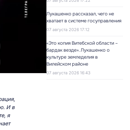
07 августа 2026 17:22
Лукашенко рассказал, чего не
хватает в системе госуправления
07 августа 2026 17:12
«Это копия Витебской области –
бардак везде». Лукашенко о
культуре земледелия в
Вилейском районе
07 августа 2026 16:43
рация,
ю. И в
е, я
нает