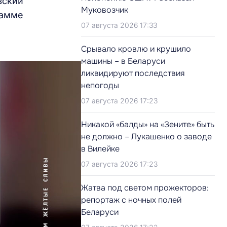
вский
Муковозчик
рамме
07 августа 2026 17:33
Срывало кровлю и крушило
машины – в Беларуси
ликвидируют последствия
непогоды
07 августа 2026 17:23
Никакой «балды» на «Зените» быть
не должно – Лукашенко о заводе
в Вилейке
07 августа 2026 17:23
Жатва под светом прожекторов:
репортаж с ночных полей
Беларуси