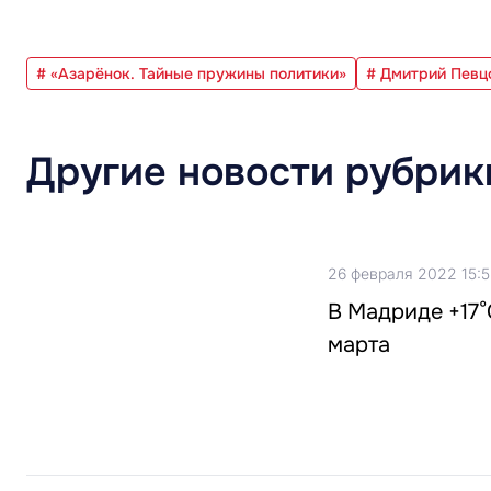
# «Азарёнок. Тайные пружины политики»
# Дмитрий Певц
Другие новости рубрик
26 февраля 2022 15:
В Мадриде +17°
марта