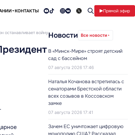
ПАНИИ
КОНТАКТЫ
Прямой эфир
 он останавливает войну
Новости
Все новости
 Президент
В «Минск-Мире» строят детский
сад с бассейном
07 августа 2026 17:46
Наталья Кочанова встретилась с
сенаторами Брестской области
всех созывов в Коссовском
замке
т
07 августа 2026 17:41
Зачем ЕС уничтожает цифровую
дарное
монополию США? Рассказал