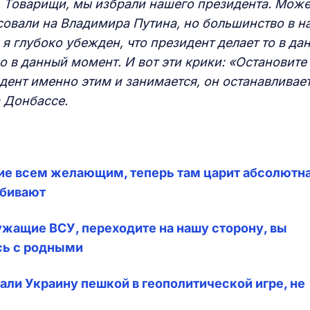
. Товарищи, мы избрали нашего президента. Може
осовали на Владимира Путина,
н
о большинство в н
 я глубоко убежден, что президент делает то в да
 в данный момент. И вот эти крики: «Остановите
дент именно этим и занимается, он останавливае
а Донбассе.
жие всем желающим, теперь там царит абсолютн
убивают
жащие ВСУ, переходите на нашу сторону, вы
сь с родными
лали Украину пешкой в геополитической игре, не