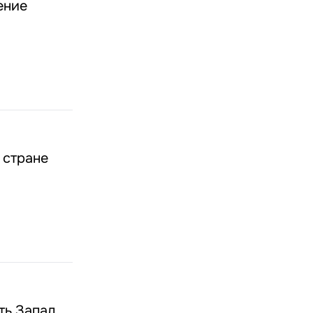
ение
 стране
ть Запад