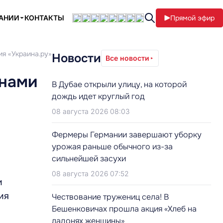
ПАНИИ
КОНТАКТЫ
Прямой эфир
ия «Украина.ру»
Новости
Все новости
анами
В Дубае открыли улицу, на которой
дождь идет круглый год
08 августа 2026 08:03
Фермеры Германии завершают уборку
урожая раньше обычного из-за
сильнейшей засухи
08 августа 2026 07:52
и
ия
Чествование тружениц села! В
Бешенковичах прошла акция «Хлеб на
ладонях женщины»