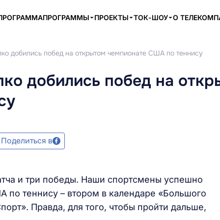
ПРОГРАММА
ПРОГРАММЫ
ПРОЕКТЫ
ТОК-ШОУ
О ТЕЛЕКОМ
пко добились побед на открытом чемпионате США по теннису
пко добились побед на откр
су
Поделиться в
матча и три победы. Наши спортсмены успешно
А по теннису – втором в календаре «Большого
рт». Правда, для того, чтобы пройти дальше,