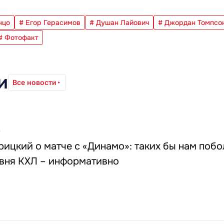
нцо
# Егор Герасимов
# Душан Лайович
# Джордан Томпсо
# Фотофакт
и
Все новости
2
ицкий о матче с «Динамо»: таких бы нам побо
вня КХЛ – информативно