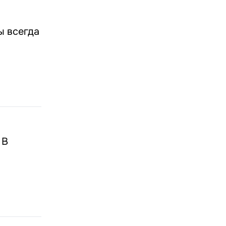
ы всегда
 В