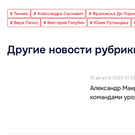
# Теннис
# Александра Саснович
# Франческа Ди Лоре
# Вера Лапко
# Виктория Голубич
# Юлия Путинцева
Другие новости рубрик
31 августа 2020 21:2
Александр Макр
командами уро