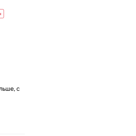
н
льше, с