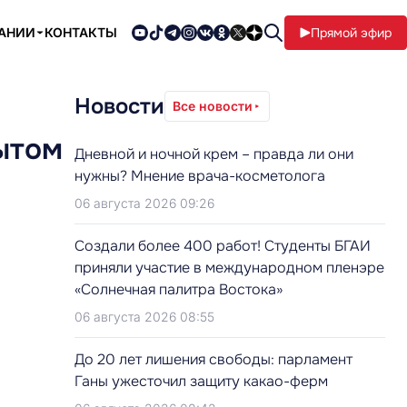
ПАНИИ
КОНТАКТЫ
Прямой эфир
Новости
Все новости
ытом
Дневной и ночной крем – правда ли они
нужны? Мнение врача-косметолога
06 августа 2026 09:26
Создали более 400 работ! Студенты БГАИ
приняли участие в международном пленэре
«Солнечная палитра Востока»
06 августа 2026 08:55
До 20 лет лишения свободы: парламент
Ганы ужесточил защиту какао-ферм