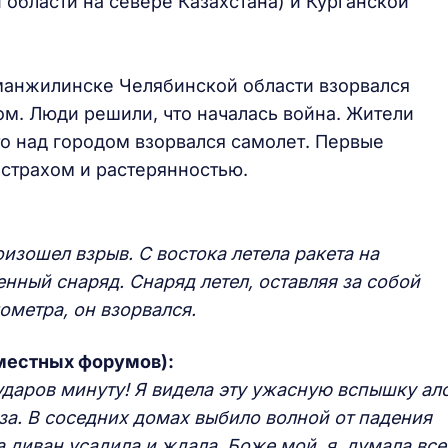
области на севере Казахстана) и Курганской
Еманжилинске Челябинской области взорвался
ом. Люди решили, что началась война. Жители
о над городом взорвался самолет. Первые
страхом и растерянностью.
изошел взрыв. С востока летела ракета на
енный снаряд. Снаряд летел, оставляя за собой
ометра, он взорвался.
местных форумов):
ударов минуту! Я видела эту ужасную вспышку ал
аза. В соседних домах выбило волной от падения
на диван усадила и ждала. Боже мой, я думала все