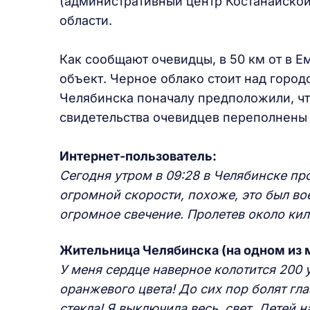
(административный центр Костанайской 
области.
Как сообщают очевидцы, в 50 км от в 
объект. Черное облако стоит над город
Челябинска поначалу предположили, чт
свидетельства очевидцев переполнены 
Интернет-пользователь:
Сегодня утром в 09:28 в Челябинске про
огромной скорости, похоже, это был во
огромное свечение. Пролетев около кил
Жительница Челябинска (на одном из 
У меня сердце наверное колотится 200 
оранжевого цвета! До сих пор болят гл
стекла! Я выключила весь, свет. Детей 