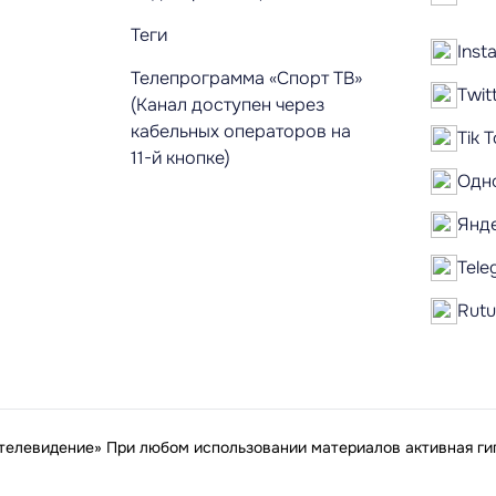
Теги
Inst
Телепрограмма «Спорт ТВ»
Twit
(Канал доступен через
кабельных операторов на
Tik 
11-й кнопке)
Одн
Янд
Tele
Rut
елевидение» При любом использовании материалов активная гип