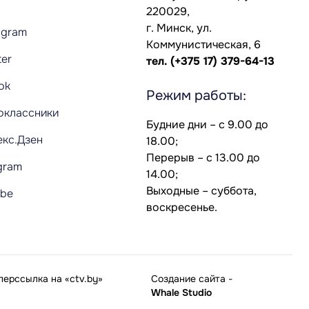
220029,
г. Минск, ул.
agram
Коммунистическая, 6
ter
тел.
(+375 17) 379-64-13
Tok
Режим работы:
оклассники
Будние дни – с 9.00 до
екс.Дзен
18.00;
Перерыв – с 13.00 до
gram
14.00;
Выходные – суббота,
ube
воскресенье.
ерссылка на «ctv.by»
Создание сайта
-
Whale Studio