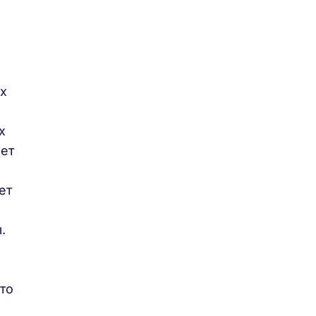
их
х
ает
ет
.
то