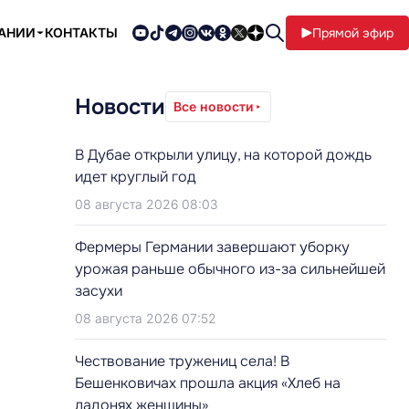
ПАНИИ
КОНТАКТЫ
Прямой эфир
Новости
Все новости
В Дубае открыли улицу, на которой дождь
идет круглый год
08 августа 2026 08:03
Фермеры Германии завершают уборку
урожая раньше обычного из-за сильнейшей
засухи
08 августа 2026 07:52
Чествование тружениц села! В
Бешенковичах прошла акция «Хлеб на
ладонях женщины»