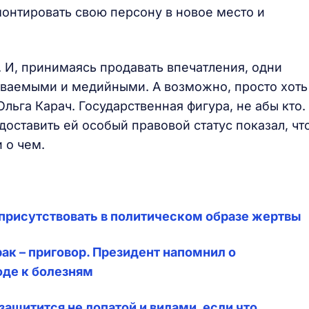
монтировать свою персону в новое место и
 И, принимаясь продавать впечатления, одни
наваемыми и медийными. А возможно, просто хоть
Ольга Карач. Государственная фигура, не абы кто.
доставить ей особый правовой статус показал, чт
и о чем.
оприсутствовать в политическом образе жертвы
ак – приговор. Президент напомнил о
оде к болезням
защитится не лопатой и вилами, если что