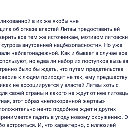
бликованной в их же якобы «не
ила об отказе властей Литвы предоставить ей
верить все тем же источникам, мотивом литовск
 – «угроза внутренней нацбезопасности». Но уже
али неблагонадежной. Как и бывает в случае все
пользуют, но едва ли набор их поступков вызыв
транно было бы ждать, что путем предательства
оверие к людям приходит не так, ему предшеству
икак не ассоциируется у властей Литвы хоть с
ля своей страны и какого не ждут от нее литовцы
стная, этот образ «непокоренной жертвы»
дположительно нечто подобное ждет и других
 принимается гадить в угоду новому окружению. Э
о встроиться. И, что характерно, с иллюзией