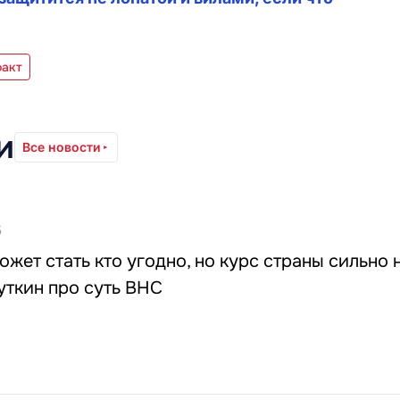
факт
и
Все новости
5
жет стать кто угодно, но курс страны сильно 
уткин про суть ВНС