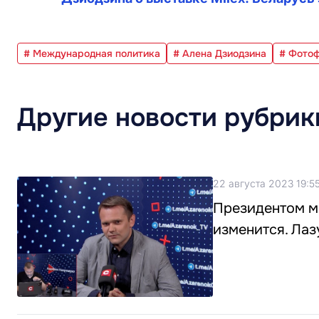
# Международная политика
# Алена Дзиодзина
# Фото
Другие новости рубрик
22 августа 2023 19:5
Президентом мо
изменится. Лаз