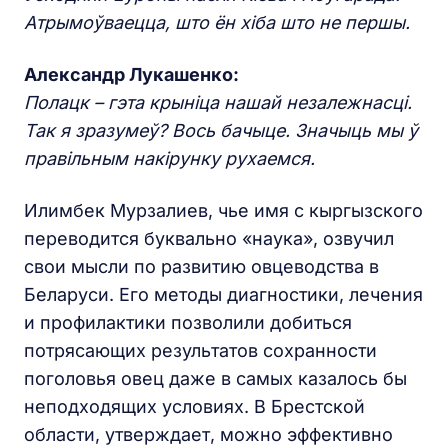
Атрымоўваецца, што ён хіба што не першы.
Александр Лукашенко:
Полацк
– гэта крыніца нашай незалежнасці.
Так я зразумеў? Вось бачыце. Значыць мы ў
правільным накірунку рухаемся.
Илимбек Мурзалиев, чье имя с кыргызского
переводится буквально «наука», озвучил
свои мысли по развитию овцеводства в
Беларуси. Его методы диагностики, лечения
и профилактики позволили добиться
потрясающих результатов сохранности
поголовья овец даже в самых казалось бы
неподходящих условиях. В Брестской
области, утверждает, можно эффективно