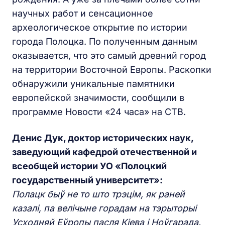
научных работ и сенсационное
археологическое открытие по истории
города Полоцка. По полученным данным
оказывается, что это самый древний город
на территории Восточной Европы. Раскопки
обнаружили уникальные памятники
европейской значимости, сообщили в
программе Новости «24 часа» на СТВ.
Денис Дук, доктор исторических наук,
заведующий кафедрой отечественной и
всеобщей истории УО «Полоцкий
государственный университет»:
Полацк быў не то што трэцім, як раней
казалі, па велічыне горадам на тэрыторыі
Усходняй Еўропы пасля Кіева і Ноўгарада.