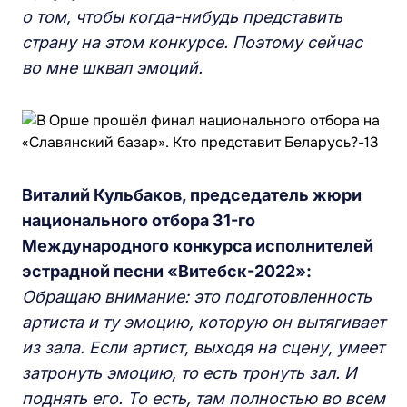
о том, чтобы когда-нибудь представить
страну н
а э
том конкурсе. Поэтому
сейчас
во мне шквал эмоций.
Виталий
Кульбаков, председатель жюри
национального отбора 31-го
М
еждународного конкурса исполнителей
эстрадной песни «
В
итебск-2022»
:
О
бращаю внимание:
это подготовленность
артиста и ту эмоцию, которую он вытягивает
из зала. Если артист, выходя на сцену, умеет
затронуть эмоцию, то есть тронуть зал. И
поднять его. То есть, там полностью во всем