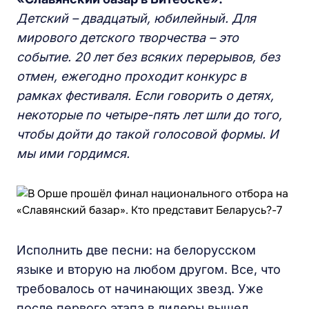
Детский – двадцатый, юбилейный. Д
ля
мирового детского творчества
–
это
событие. 20 лет без всяких перерывов, без
отмен,
ежегодно
проходит конкурс в
рамках фестиваля. Если говорить о детях,
некоторые по
четыре-пять
лет шли до того,
чтобы
до
йти до
такой голосовой формы. И
мы ими гордимся.
Исполнить две песни: на белорусском
языке и вторую на любом другом. Все, что
требовалось от начинающих звезд. Уже
после первого этапа в лидеры вышел