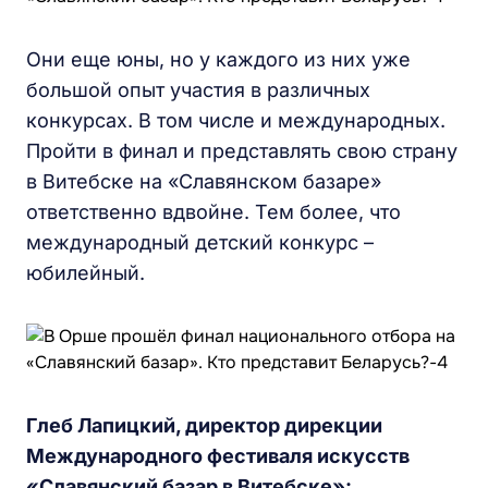
Они еще юны, но у каждого из них уже
большой опыт участия в различных
конкурсах. В том числе и международных.
Пройти в финал и представлять свою страну
в Витебске на «Славянском базаре»
ответственно вдвойне. Тем более, что
международный детский конкурс –
юбилейный.
Глеб Лапицкий,
д
иректор
д
ирекции
Международного
ф
естиваля
и
скусств
«Славянский
б
азар
в
Витебске»: