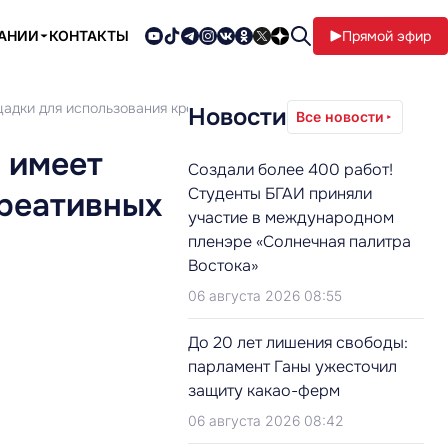
ПАНИИ
КОНТАКТЫ
Прямой эфир
щадки для использования креативных методик обучения»
Новости
Все новости
 имеет
Создали более 400 работ!
Студенты БГАИ приняли
креативных
участие в международном
пленэре «Солнечная палитра
Востока»
06 августа 2026 08:55
До 20 лет лишения свободы:
парламент Ганы ужесточил
защиту какао-ферм
06 августа 2026 08:42