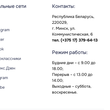
льные сети
Контакты:
Республика Беларусь,
220029,
г. Минск, ул.
agram
Коммунистическая, 6
ter
тел.
(+375 17) 379-64-13
Tok
Режим работы:
оклассники
Будние дни – с 9.00 до
екс.Дзен
18.00;
Перерыв – с 13.00 до
gram
14.00;
Выходные – суббота,
ube
воскресенье.