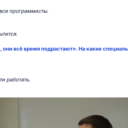
 все программисты.
ытится.
 они всё время подрастают». На какие специаль
ти работать.