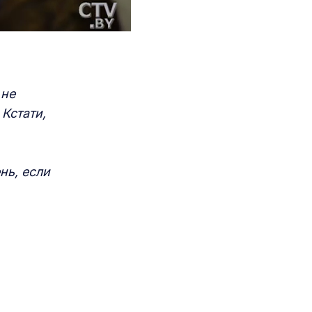
 не
 Кстати,
нь, если