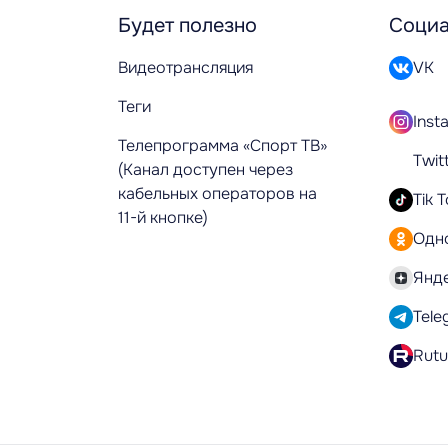
Будет полезно
Социа
Видеотрансляция
VK
Теги
Inst
Телепрограмма «Спорт ТВ»
Twit
(Канал доступен через
кабельных операторов на
Tik 
11-й кнопке)
Одн
Янд
Tele
Rut