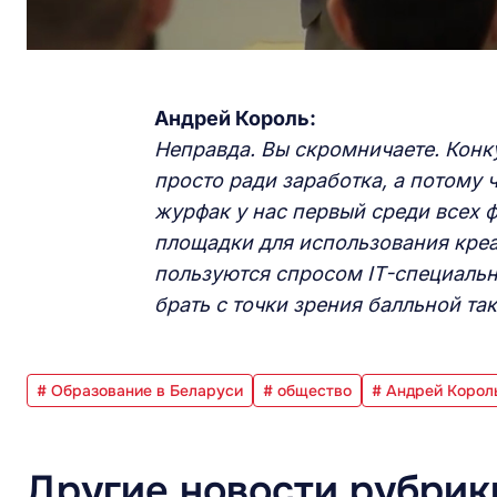
Андрей Король:
Неправда. Вы скромничаете. Конк
просто ради заработка, а потому ч
журфак у нас первый среди всех 
площадки для использования креа
пользуются спросом IT-специально
брать с точки зрения балльной та
# Образование в Беларуси
# общество
# Андрей Корол
Другие новости рубрик