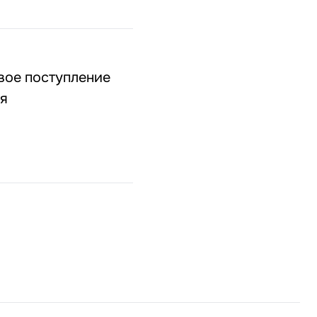
вое поступление
бя