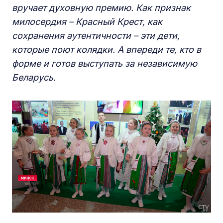
вручает духовную премию. Как признак
милосердия
–
Красный Крест, как
сохранения аутенти
чности
–
эти дети,
к
оторые поют колядки. А впереди те,
к
то в
форме и готов выступать за независимую
Беларусь.