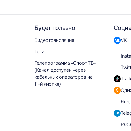
Будет полезно
Социа
Видеотрансляция
VK
Теги
Inst
Телепрограмма «Спорт ТВ»
Twit
(Канал доступен через
кабельных операторов на
Tik 
11-й кнопке)
Одн
Янд
Tele
Rut