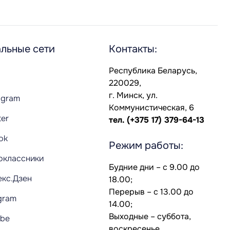
льные сети
Контакты:
Республика Беларусь,
220029,
г. Минск, ул.
agram
Коммунистическая, 6
ter
тел.
(+375 17) 379-64-13
Tok
Режим работы:
оклассники
Будние дни – с 9.00 до
екс.Дзен
18.00;
Перерыв – с 13.00 до
gram
14.00;
Выходные – суббота,
ube
воскресенье.