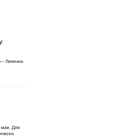
у
 – Лилички.
о
 мае. Для
ически