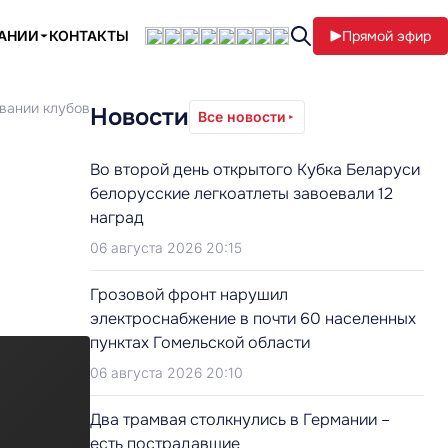
ПАНИИ
КОНТАКТЫ
Прямой эфир
овании клубов
Новости
Все новости
Во второй день открытого Кубка Беларуси
белорусские легкоатлеты завоевали 12
наград
06 августа 2026 20:15
Грозовой фронт нарушил
электроснабжение в почти 60 населенных
пунктах Гомельской области
06 августа 2026 20:10
Два трамвая столкнулись в Германии –
есть пострадавшие