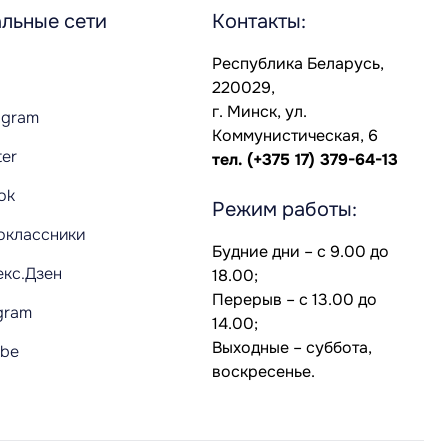
льные сети
Контакты:
Республика Беларусь,
220029,
г. Минск, ул.
agram
Коммунистическая, 6
ter
тел.
(+375 17) 379-64-13
Tok
Режим работы:
оклассники
Будние дни – с 9.00 до
екс.Дзен
18.00;
Перерыв – с 13.00 до
gram
14.00;
Выходные – суббота,
ube
воскресенье.