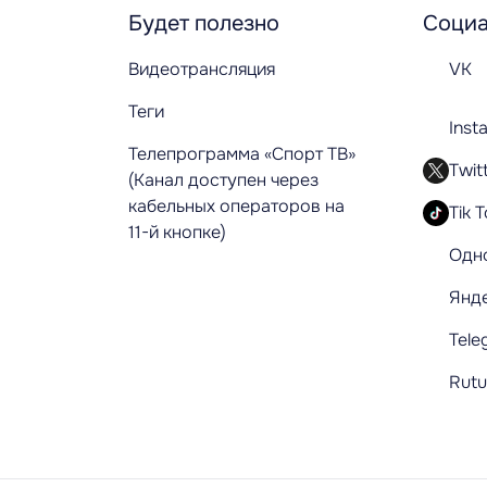
Будет полезно
Социа
Видеотрансляция
VK
Теги
Inst
Телепрограмма «Спорт ТВ»
Twit
(Канал доступен через
кабельных операторов на
Tik 
11-й кнопке)
Одн
Янд
Tele
Rut