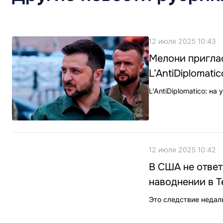
12 июля 2025 10:43
Мелони приглас
L’AntiDiplomatic
L'AntiDiplomatico: н
12 июля 2025 10:42
В США не ответ
наводнении в Т
Это следствие недал