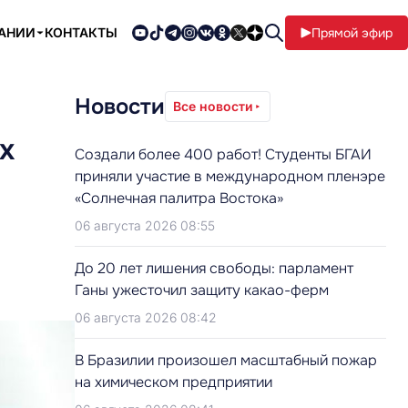
ПАНИИ
КОНТАКТЫ
Прямой эфир
Новости
Все новости
х
Создали более 400 работ! Студенты БГАИ
приняли участие в международном пленэре
«Солнечная палитра Востока»
06 августа 2026 08:55
До 20 лет лишения свободы: парламент
Ганы ужесточил защиту какао-ферм
06 августа 2026 08:42
В Бразилии произошел масштабный пожар
на химическом предприятии