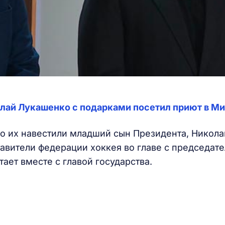
олай Лукашенко с подарками посетил приют в М
 их навестили младший сын Президента, Никола
авители федерации хоккея во главе с председате
тает вместе с главой государства.