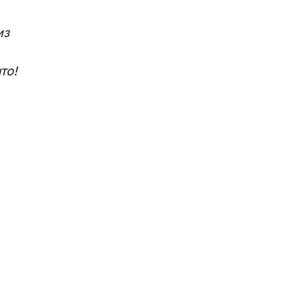
из
то!