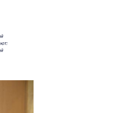
ей
ют:
ей