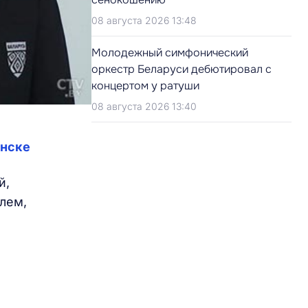
08 августа 2026 13:48
Молодежный симфонический
оркестр Беларуси дебютировал с
концертом у ратуши
08 августа 2026 13:40
инске
й,
лем,