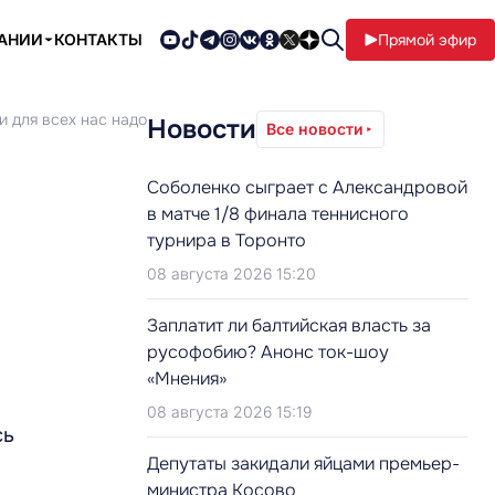
ПАНИИ
КОНТАКТЫ
Прямой эфир
и для всех нас надо
Новости
Все новости
Соболенко сыграет с Александровой
в матче 1/8 финала теннисного
турнира в Торонто
08 августа 2026 15:20
Заплатит ли балтийская власть за
русофобию? Анонс ток-шоу
«Мнения»
08 августа 2026 15:19
сь
Депутаты закидали яйцами премьер-
министра Косово