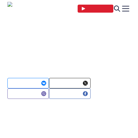
Прямой эфир
Главная страница
Новости
Общество
Лукашенко: крестьян по оп
Лукашенко: крестьян по
определению обижать нельзя, они у
нас не самые богатые
27 августа 2021 06:24
Поделиться в
Поделиться в
Поделиться в
Поделиться в
Новости Беларуси. Александр Лукашенко
потребовал надежно обеспечить соблюдение
интересов производителей сельхозпродукции при
поставках переработчикам, сообщили в программе