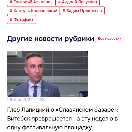
# Григорий Азарёнок
# Андрей Лазуткин
# Кастусь Калиновский
# Вадим Прокопьев
# Фотофакт
Другие новости рубрики
Все новости
26 мая 2022 21:33
Глеб Лапицкий о «Славянском базаре»:
Витебск превращается на эту неделю в
одну фестивальную площадку