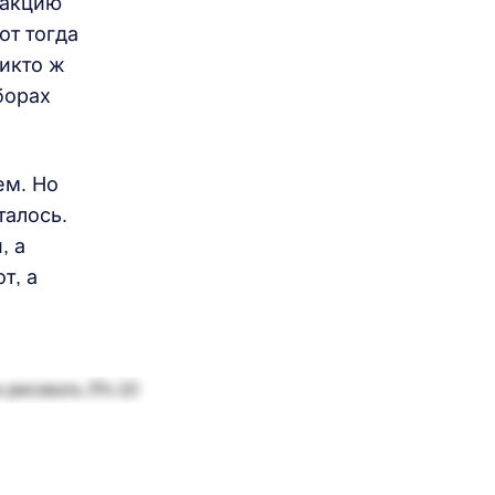
дакцию
от тогда
Никто ж
борах
ем. Но
талось.
, а
т, а