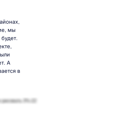
айонах,
ие, мы
 будет.
екте,
были
т. А
вается в