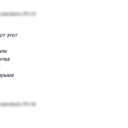
от этот
ким
итва
юрьма