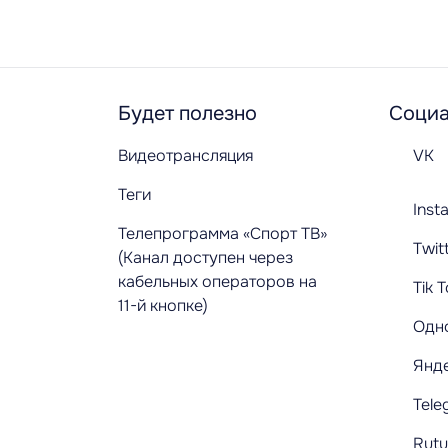
Будет полезно
Социа
Видеотрансляция
VK
Теги
Inst
Телепрограмма «Спорт ТВ»
Twit
(Канал доступен через
кабельных операторов на
Tik 
11-й кнопке)
Одн
Янд
Tele
Rut