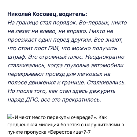
Н
иколай
К
осовец, водитель:
Н
а границе стал порядок. Во-первых, никто
не лезет ни влево, ни вправо.
Никто не
проезжает один перед другим.
В
се знают,
что стоит пост ГАИ, что можно получить
штраф. Это огромный плю
с.
Неоднократно
сталкивались, когда грузовые автомобили
перекрывают проезд для легковых на
полос
е
движения к границе.
С
талкивались.
Но после того, как стал здесь дежурить
наряд ДПС, все это прекратилось.