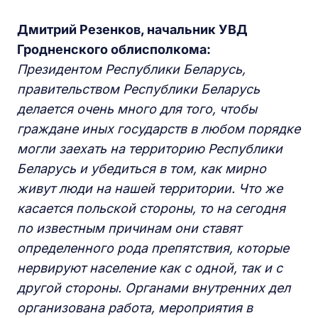
Дмитрий Резенков, начальник УВД
Г
родненского облисполкома:
Президентом
Р
еспублики
Б
еларус
ь
,
правительством Р
еспублики
Б
еларусь
делается очень много для того, чтобы
граждане иных государств в любом порядке
могли заехать
на территорию Республики
Беларусь
и убедиться в том, как мирно
живут люди на нашей территории. Что же
касается польской стороны, то на сегодня
по известным причинам они ставят
определенного рода препятствия, которые
нервируют население
как с одной, так и с
другой стороны
. Органами внутренних дел
организована работа, мероприятия в