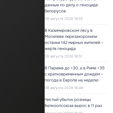
данные по делу о геноциде
белорусов
08 августа 2026 16:55
В Казимировском лесу в
Могилеве перезахоронили
останки 142 мирных жителей –
жертв геноцида
08 августа 2026 16:51
В Париже до +30, а в Риме +35
с кратковременным дождем –
погода в Европе на неделю
08 августа 2026 16:49
Чистый убыток розницы
Белкоопсоюза вырос в 11 раз