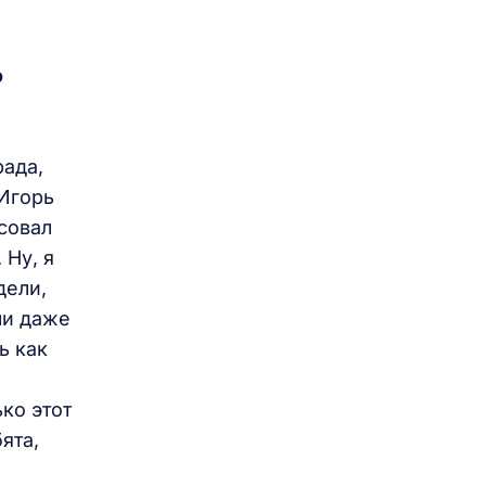
о
рада,
 Игорь
есовал
 Ну, я
дели,
ли даже
ь как
ко этот
ята,