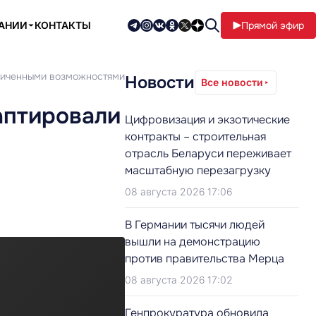
ПАНИИ
КОНТАКТЫ
Прямой эфир
раниченными возможностями
Новости
Все новости
даптировали
Цифровизация и экзотические
контракты – строительная
отрасль Беларуси переживает
масштабную перезагрузку
08 августа 2026 17:06
В Германии тысячи людей
вышли на демонстрацию
против правительства Мерца
08 августа 2026 17:02
Генпрокуратура обновила