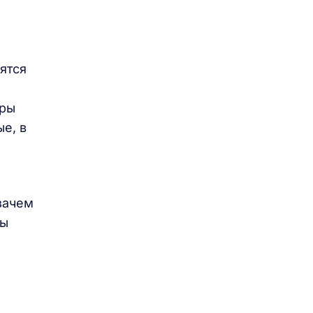
ятся
уры
е, в
зачем
мы