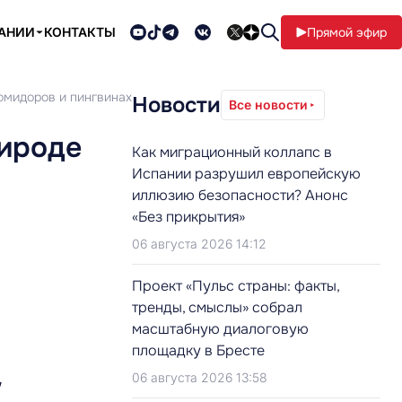
ПАНИИ
КОНТАКТЫ
Прямой эфир
омидоров и пингвинах
Новости
Все новости
рироде
Как миграционный коллапс в
Испании разрушил европейскую
иллюзию безопасности? Анонс
«Без прикрытия»
06 августа 2026 14:12
Проект «Пульс страны: факты,
тренды, смыслы» собрал
масштабную диалоговую
площадку в Бресте
,
06 августа 2026 13:58