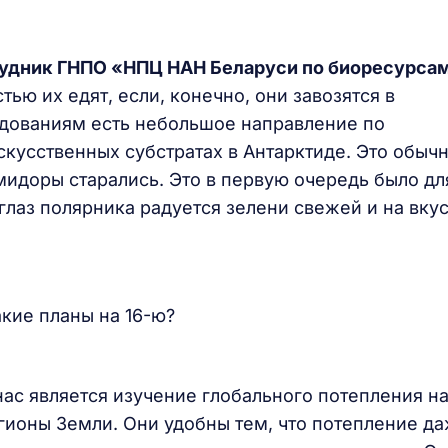
рудник ГНПО «НПЦ НАН Беларуси по биоресурса
ью их едят, если, конечно, они завозятся в
едованиям есть небольшое направление по
скусственных субстратах в Антарктиде. Это обыч
омидоры старались. Это в первую очередь было дл
глаз полярника радуется зелени свежей и на вкус
акие планы на 16-ю?
ас является изучение глобального потепления н
гионы Земли. Они удобны тем, что потепление да