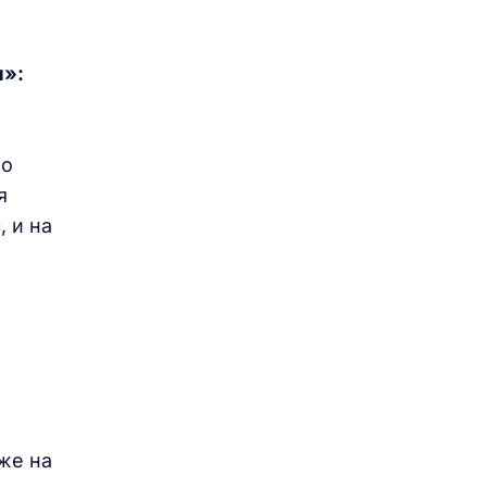
м»:
но
я
, и на
а
же на