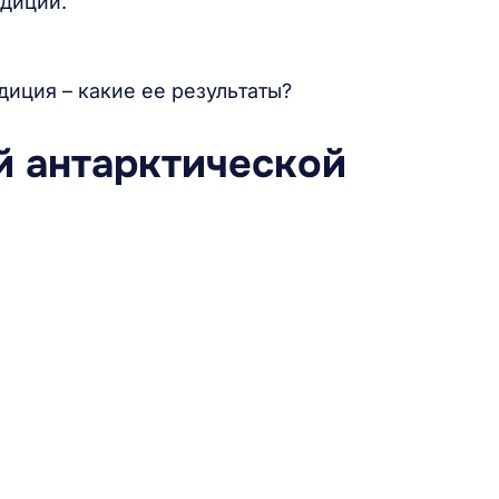
едиций.
диция – какие ее результаты?
-й антарктической