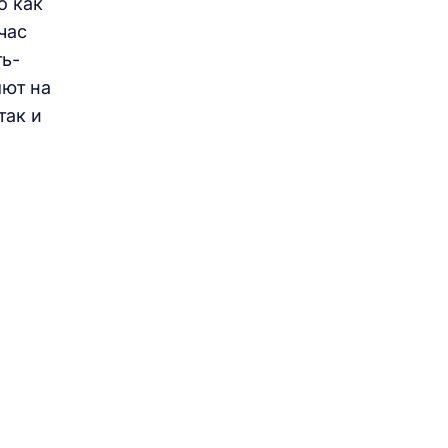
о как
час
ть-
яют на
так и