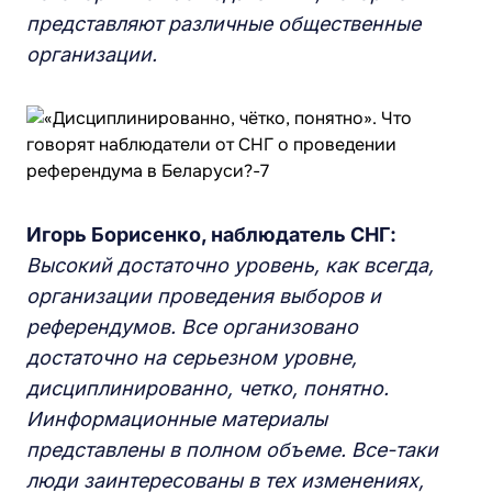
представляют различные общественные
организации.
И
горь Борисенко, наблюдатель СНГ:
Высокий достаточно уровень, как всегда,
организации проведения выборов и
референдумов. Вс
е
организовано
достаточно на серьезном уровне,
дисциплинированно,
че
тко, понятно.
И
информационные материалы
представлены в полном объ
е
ме.
В
с
е
-таки
люди заинтересованы в тех изменениях,