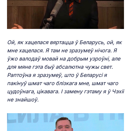
Ой, як хацелася вяртацца ў Беларусь, ой, як
мне хацелася. Я там не зразумеў нічога. Я
ўжо валодаў мовай на добрым узроўні, але
для мяне гэта быў абсалютна чужы свет.
Раптоўна я зразумеў, што ў Беларусі я
пакінуў шмат чаго блізкага мне, шмат чаго
цудоўнага, цікавага. І замену гэтаму я ў Чэхіі
не знайшоў.