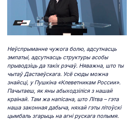
Неўспрыманне чужога болю, адсутнасць
эмпатыі, адсутнасць структуры асобы
прыводзіць да такіх рэчаў. Няважна, што ты
чытаў Дастаеўскага. Усё сюды можна
знайсці, у Пушкіна «Клеветникам России».
Пачытаеш, як яны абыходзіліся з нашай
краінай. Там жа напісана, што Літва – гэта
наша законная дабыча, няхай гэты літоўскі
цымбаль згарыць на агні рускага полымя.