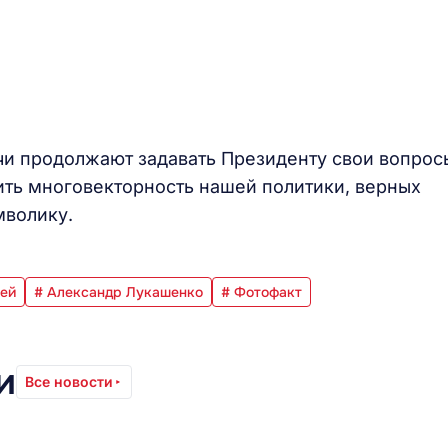
чи продолжают задавать Президенту свои вопрос
ить многовекторность нашей политики, верных
мволику.
лей
# Александр Лукашенко
# Фотофакт
и
Все новости