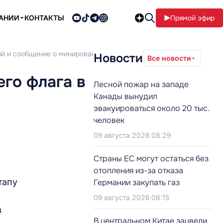
ПАНИИ
КОНТАКТЫ
Прямой эфир
ий и сообщение о минировании
Новости
Все новости
го флага в
Лесной пожар на западе
Канады вынудил
эвакуироваться около 20 тыс.
человек
09 августа 2026 08:29
Страны ЕС могут остаться без
отопления из-за отказа
тапу
Германии закупать газ
09 августа 2026 08:15
в
В центральном Китае зацвели