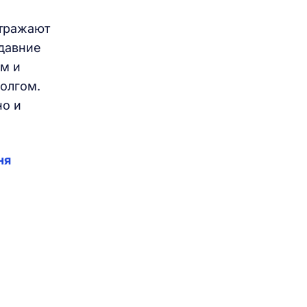
отражают
едавние
ам и
олгом.
но и
ня