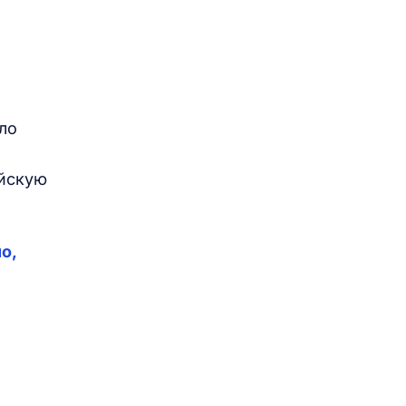
ло
ийскую
о,