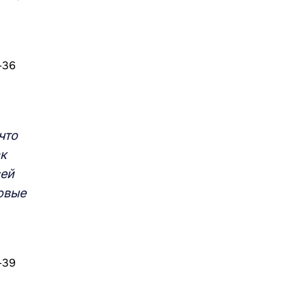
что
ак
сей
овые