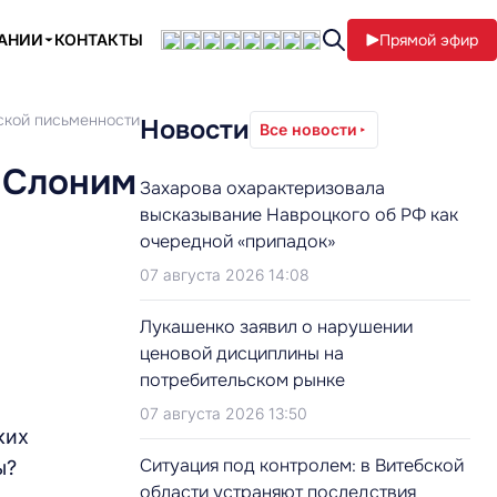
ПАНИИ
КОНТАКТЫ
Прямой эфир
ской письменности
Новости
Все новости
 Слоним
Захарова охарактеризовала
высказывание Навроцкого об РФ как
очередной «припадок»
07 августа 2026 14:08
Лукашенко заявил о нарушении
ценовой дисциплины на
потребительском рынке
07 августа 2026 13:50
ких
Ситуация под контролем: в Витебской
ы?
области устраняют последствия