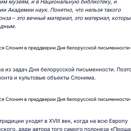
ким музеям, и в Национальную библиотеку, и
ии Академии наук. Понятно, что нельзя такого
ронза
–
это вечный материал, это материал, которы
одным.
на из задач Дня белорусской письменности. Поэт
монта и культовые объекты Слонима.
радиции уходят в XVIII век, когда на всю Европу
ского, дяди автора того самого полонеза «Прощ