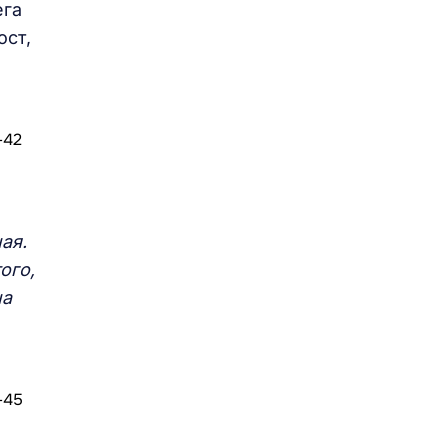
ега
ост,
ая.
ого,
на