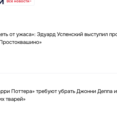
и
Все новости
еть от ужаса»: Эдуард Успенский выступил пр
Простоквашино»
4
арри Поттера» требуют убрать Джонни Деппа и
их тварей»