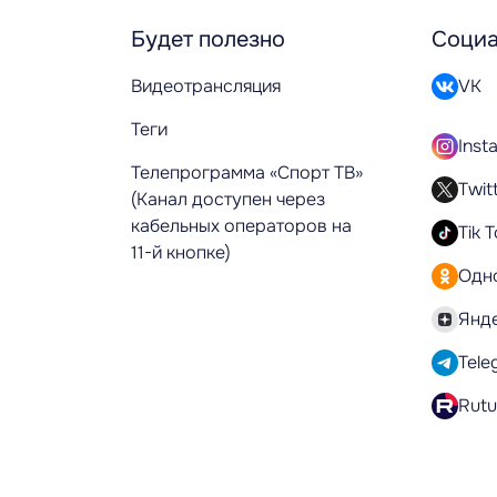
Будет полезно
Социа
Видеотрансляция
VK
Теги
Inst
Телепрограмма «Спорт ТВ»
Twit
(Канал доступен через
кабельных операторов на
Tik 
11-й кнопке)
Одн
Янд
Tele
Rut