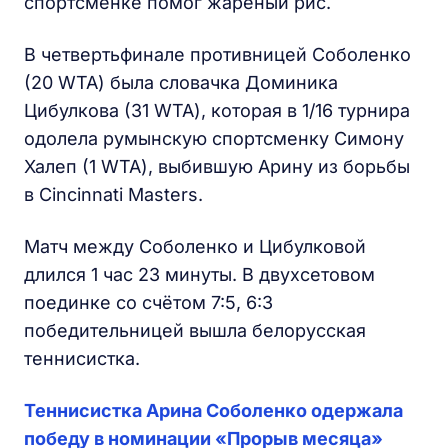
спортсменке помог жареный рис.
В четвертьфинале противницей Соболенко
(20 WTA) была словачка Доминика
Цибулкова (31 WTA), которая в 1/16 турнира
одолела румынскую спортсменку Симону
Халеп (1 WTA), выбившую Арину из борьбы
в Cincinnati Masters.
Матч между Соболенко и Цибулковой
длился 1 час 23 минуты. В двухсетовом
поединке со счётом 7:5, 6:3
победительницей вышла белорусская
теннисистка.
Теннисистка Арина Соболенко одержала
победу в номинации «Прорыв месяца»