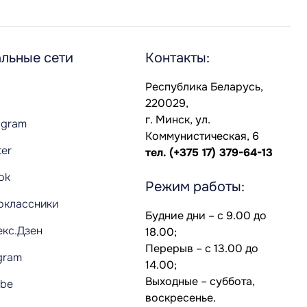
льные сети
Контакты:
Республика Беларусь,
220029,
г. Минск, ул.
agram
Коммунистическая, 6
ter
тел.
(+375 17) 379-64-13
Tok
Режим работы:
оклассники
Будние дни – с 9.00 до
екс.Дзен
18.00;
Перерыв – с 13.00 до
gram
14.00;
Выходные – суббота,
ube
воскресенье.