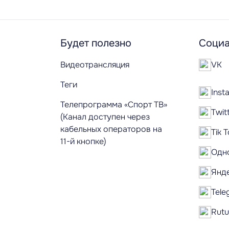
Будет полезно
Социа
Видеотрансляция
VK
Теги
Inst
Телепрограмма «Спорт ТВ»
Twit
(Канал доступен через
кабельных операторов на
Tik 
11-й кнопке)
Одн
Янд
Tele
Rut