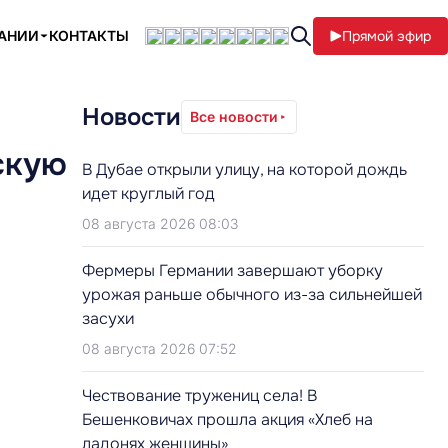
ПАНИИ
КОНТАКТЫ
Прямой эфир
Новости
Все новости
скую
В Дубае открыли улицу, на которой дождь
идет круглый год
08 августа 2026 08:03
Фермеры Германии завершают уборку
урожая раньше обычного из-за сильнейшей
засухи
08 августа 2026 07:52
Чествование тружениц села! В
Бешенковичах прошла акция «Хлеб на
ладонях женщины»