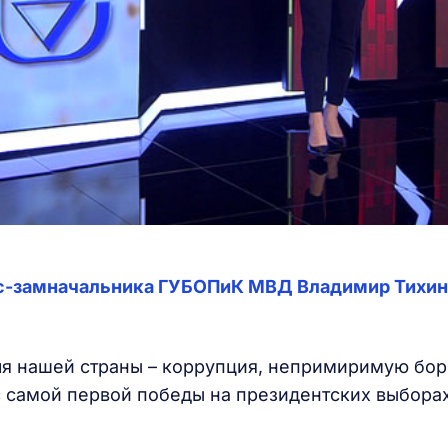
кс-замначальника ГУБОПиК МВД Владимир Тихин
ля нашей страны – коррупция, непримиримую бор
 с самой первой победы на президентских выборах