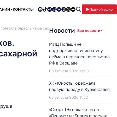
ПАНИИ
КОНТАКТЫ
Прямой эфир
 потеряла отрасль из-за сахарной мафии?
Новости
Все новости
ков.
МИД Польши не
поддерживает инициативу
 сахарной
сейма о переносе посольства
РФ в Варшаве
06 августа 2026 13:20
ХК «Юность» одержала
первую победу в Кубке Салея
06 августа 2026 11:52
бруше
«Спорт ТВ» покажет матч
«Динамо» и «Браги» в рамках