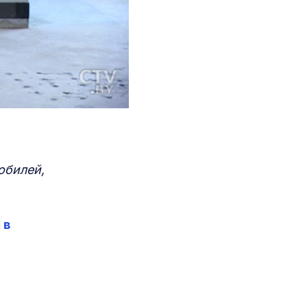
обилей,
 в