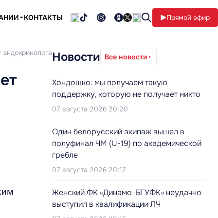
ПАНИИ
КОНТАКТЫ
Прямой эфир
у эндокринолога
Новости
Все новости
ает
Хондошко: мы получаем такую
поддержку, которую не получает никто
07 августа 2026 20:20
Один белорусский экипаж вышел в
полуфинал ЧМ (U-19) по академической
гребле
07 августа 2026 20:17
ким
Женский ФК «Динамо-БГУФК» неудачно
выступил в квалификации ЛЧ