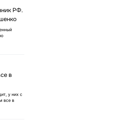
зник РФ.
ашенко
венный
но
се в
ит, у них с
м все в