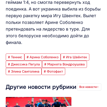
геймам 1:4, но смогла перевернуть ход
поединка. А вот украинка выбила из борьбы
первую ракетку мира Игу Швентек. Вылет
польки позволяет Арине Соболенко
претендовать на лидерство в туре. Для
этого белоруске необходимо дойти до
финала.
# Теннис
# Арина Соболенко
# Ига Швёнтек
# Джессика Пегула
# Маркета Вондроушова
# Элина Свитолина
# Фотофакт
Другие новости рубрики
Все новости