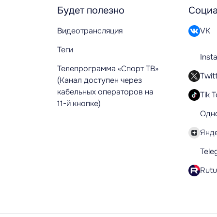
Будет полезно
Социа
Видеотрансляция
VK
Теги
Inst
Телепрограмма «Спорт ТВ»
Twit
(Канал доступен через
кабельных операторов на
Tik 
11-й кнопке)
Одн
Янд
Tele
Rut