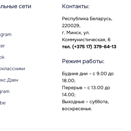
льные сети
Контакты:
Республика Беларусь,
220029,
г. Минск, ул.
agram
Коммунистическая, 6
ter
тел.
(+375 17) 379-64-13
Tok
Режим работы:
оклассники
Будние дни – с 9.00 до
екс.Дзен
18.00;
Перерыв – с 13.00 до
gram
14.00;
Выходные – суббота,
ube
воскресенье.