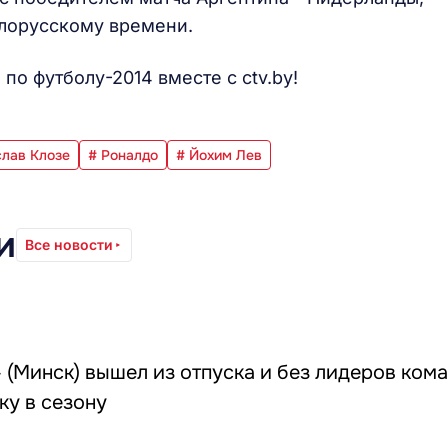
елорусскому времени.
по футболу-2014 вместе с ctv.by!
лав Клозе
# Роналдо
# Йохим Лев
и
Все новости
 (Минск) вышел из отпуска и без лидеров ком
ку в сезону