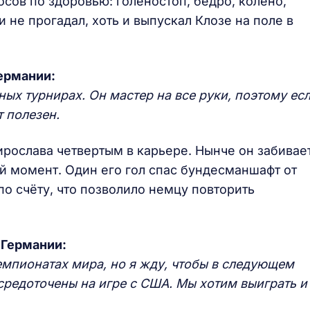
сов по здоровью: голеностоп, бедро, колено,
 не прогадал, хоть и выпускал Клозе на поле в
Германии:
ных турнирах. Он мастер на все руки, поэтому ес
т полезен.
ирослава четвертым в карьере. Нынче он забивае
й момент. Один его гол спас бундесманшафт от
по счёту, что позволило немцу повторить
 Германии:
емпионатах мира, но я жду, чтобы в следующем
средоточены на игре с США. Мы хотим выиграть и