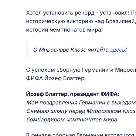
Хотел установить рекорд - установил! П
историческую викторию над Бразилией,
истории чемпионатов мира!
О Мирославе Клозе читайте
здесь
!
С успехом сборную Германии и Миросл
ФИФА Йозеф Блаттер.
Йозеф Блаттер, президент ФИФА:
Мои поздравления Германии с выходом
Снимаю шляпу перед Мирославом Клозе
бомбардиром чемпионатов мира.
В финале сборная Германии встретится