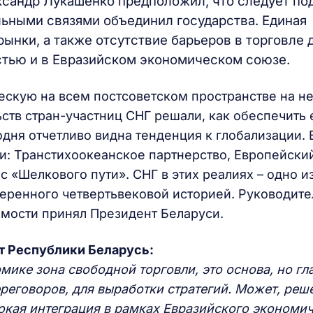
ксандр Лукашенко предположил, что следует по
льными связями объединил государства. Единая
ынки, а также отсутствие барьеров в торговле
стью и в Евразийском экономическом союзе.
ескую на всем постсоветском пространстве на н
ьств стран-участниц СНГ решали, как обеспечить 
одня отчетливо видна тенденция к глобализации. 
ки: Транстихоокеанское партнерство, Европейски
с «Шелкового пути». СНГ в этих реалиях – одно и
еренного четвертьвековой историей. Руководит
имости принял Президент Беларуси.
т Республики Беларусь:
мике зона свободной торговли, это основа, но гл
ереговоров, для выработки стратегий. Может, реш
бокая интеграция в рамках Евразийского экономи