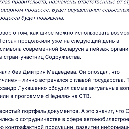
лав правительств, назначены ответственные от ст
еговорном процессе. Будет осуществлен серьезны
роцесса будет повышена.
овор о том, как шире можно использовать возмо
1 стран продолжили уже на следующий день в
 символа современной Беларуси в пейзаж органи
ы стран-участниц Содружества.
али без Дмитрия Медведева. Он опоздал, что
чине» – лично встречался с главой государства. Т
ксандр Лукашенко обсудил самые актуальные во
или в программе «Неделя» на СТВ.
есистый портфель документов. А это значит, что 
ились о сотрудничестве в сфере автомобилестрое
ю контрафактной продукции, развитии информац