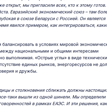
же открыт, мы пригласили всех, кто к этому готов
йста. Евразийский экономический союз – там бол
лубокая в союзе Беларуси с Россией. Он является
ремя явился примером, как интегрироваться, как
 балансировать в условиях мировой экономичес
с между национальными и общими интересами
 но выполнимая. «Острые углы» в виде техническ
отсутствие единых рынков, энергоресурсов не д
оверия и дружбы.
ядицы и столкновения сближать должны настоящи
 все-таки вышли из одной шинели. Мы определили 
говоренностей в рамках ЕАЭС. И эти решения, как