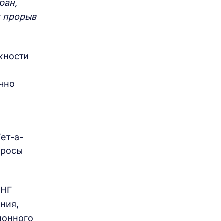
ран,
й прорыв
жности
чно
ет-а-
просы
СНГ
ния,
ионного