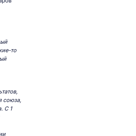
аров
ный
кие-то
ный
татов,
я союза,
. С 1
ии