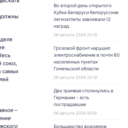
дыскать
Во второй день открытого
Кубка Беларуси белорусские
 должны
легкоатлеты завоевали 12
наград
06 августа 2026 20:15
еделе
ее
Грозовой фронт нарушил
электроснабжение в почти 60
Весь
населенных пунктах
й союз,
Гомельской области
з самых
06 августа 2026 20:10
елей
Два трамвая столкнулись в
Германии – есть
пострадавшие
авное –
06 августа 2026 19:59
ение
ческого
Большинство водоемов