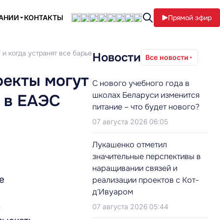
ПАНИИ
КОНТАКТЫ
Прямой эфир
 и когда устранят все барьеры в ЕАЭС
Новости
Все новости
оекты могут
С нового учебного года в
школах Беларуси изменится
ы в ЕАЭС
питание – что будет нового?
07 августа 2026 06:05
Лукашенко отметил
значительные перспективы в
наращивании связей и
е
реализации проектов с Кот-
д'Ивуаром
о
07 августа 2026 05:44