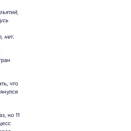
зъятий,
усь
, нет.
.
тран
ть, что
тянулся
, но 11
цесс