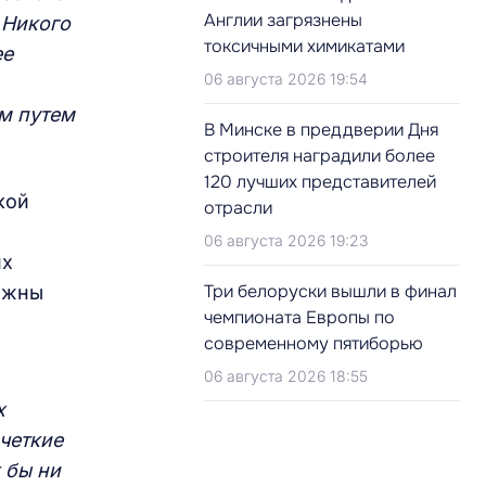
Англии загрязнены
. Никого
токсичными химикатами
ее
06 августа 2026 19:54
им путем
В Минске в преддверии Дня
строителя наградили более
120 лучших представителей
кой
отрасли
06 августа 2026 19:23
их
Три белоруски вышли в финал
олжны
чемпионата Европы по
современному пятиборью
06 августа 2026 18:55
х
четкие
 бы ни