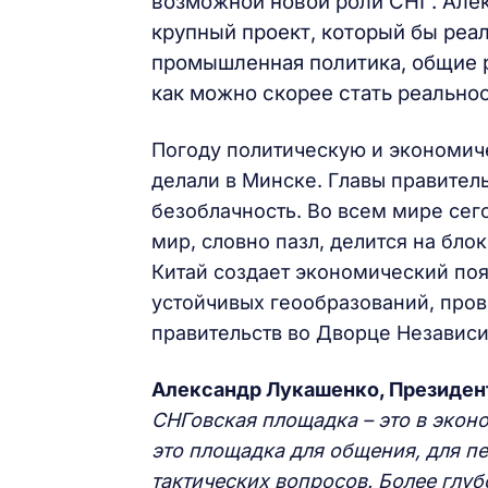
возможной новой роли СНГ. Але
крупный проект, который бы реа
промышленная политика, общие р
как можно скорее стать реально
Погоду политическую и экономич
делали в Минске. Главы правител
безоблачность. Во всем мире сег
мир, словно пазл, делится на бло
Китай создает экономический поя
устойчивых геообразований, пров
правительств во Дворце Независ
Александр Лукашенко, Президен
СНГовская площадка – это в эконо
это площадка для общения, для п
тактических вопросов. Более глу