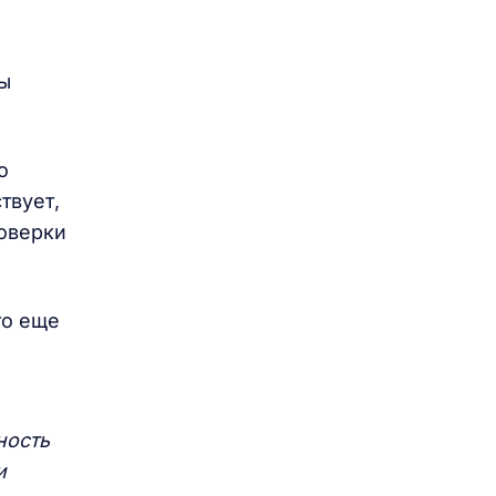
ры
о
твует,
роверки
то еще
ность
и