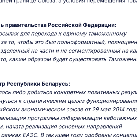
ней границе Союза, а условия перемещения тов
ь правительства Российской Федерации:
осылки для перехода к единому таможенному
 за то, чтобы это был полноформатный, полноцен
зделенный на части и не сегментированный на ка
 то, каким образом будет существовать Таможен
тр Республики Беларусь:
лось либо добиться конкретных позитивных резуль
нуться к стратегическим целям функционировани
ийском экономическом союзе от 29 мая 2014 года
реализация программы либерализации каботажных
м, начата реализация основных направлений
 рамках ЕАЭС. В текущем году одобрены концепц