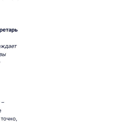
ретарь
рждает
вы
 –
е
 точно,