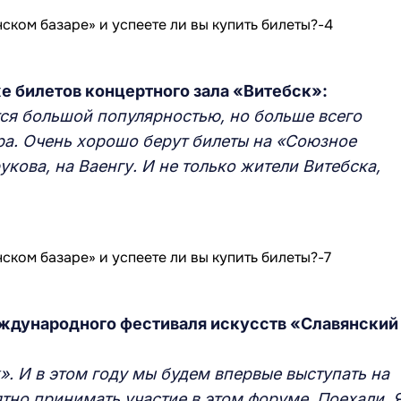
е билетов концертного зала «
В
итебск»:
ся большой популярностью, но больше всего
ра. Очень хорошо берут билеты на «Союзное
укова, на Ваенгу.
И
не только жители Витебска,
ждународного фестиваля искусств «Славянский
k»
.
И в этом году мы будем впервые выступать на
тно принимать участие в этом форуме. Поехали. 