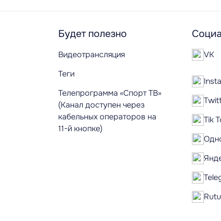
Будет полезно
Социа
Видеотрансляция
VK
Теги
Inst
Телепрограмма «Спорт ТВ»
Twit
(Канал доступен через
кабельных операторов на
Tik 
11-й кнопке)
Одн
Янд
Tele
Rut