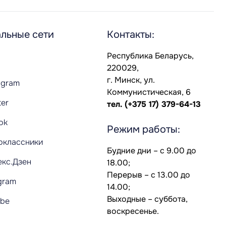
льные сети
Контакты:
Республика Беларусь,
220029,
г. Минск, ул.
agram
Коммунистическая, 6
ter
тел.
(+375 17) 379-64-13
Tok
Режим работы:
оклассники
Будние дни – с 9.00 до
екс.Дзен
18.00;
Перерыв – с 13.00 до
gram
14.00;
Выходные – суббота,
ube
воскресенье.