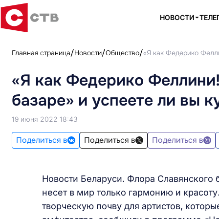
НОВОСТИ
ТЕЛЕ
Главная страница
Новости
Общество
«Я как Федерико Фелли
«Я как Федерико Феллини!
базаре» и успеете ли вы к
19 июня 2022 18:43
Поделиться в
Поделиться в
Поделиться в
Новости Беларуси. Флора Славянского б
несет в мир только гармонию и красоту.
творческую почву для артистов, которы