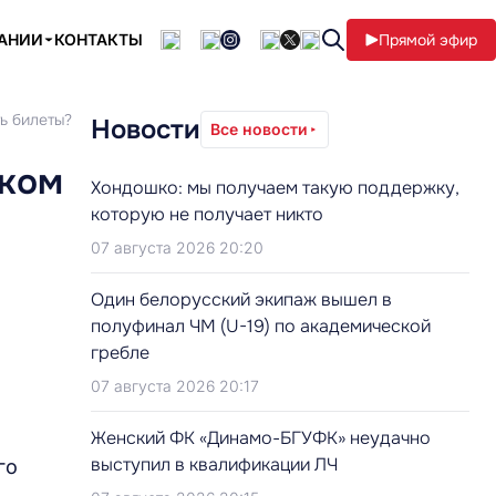
ПАНИИ
КОНТАКТЫ
Прямой эфир
ь билеты?
Новости
Все новости
ском
Хондошко: мы получаем такую поддержку,
которую не получает никто
07 августа 2026 20:20
Один белорусский экипаж вышел в
полуфинал ЧМ (U-19) по академической
гребле
07 августа 2026 20:17
Женский ФК «Динамо-БГУФК» неудачно
выступил в квалификации ЛЧ
го