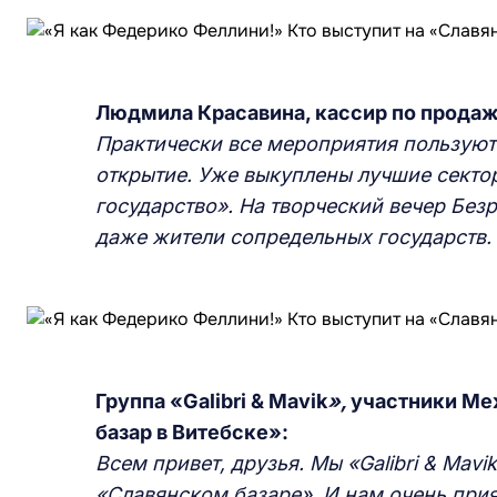
Людмила
К
расавина, кассир по продаж
П
рактически все мероприятия пользуют
открытие. Уже выкуплены лучшие секто
государство». На творческий вечер Безр
д
аже
жители
сопредельных государств.
Группа «Galibri & Mavik
»,
участники Ме
базар в Витебске»:
Всем привет, друзья. Мы «Galibri & Mavi
«
С
лавянском базаре». И нам очень прия