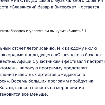
деля» на СТВ. До самого музыкального события
ств «Славянский базар в Витебске» – остается
альный отсчет летописанию. И к каждому июлю
и аккордами предыдущего «Славянского базара».
вестны. Афиши с участниками фестиваля пестрят 
льпомены широкую программу представят
пления известных артистов ожидаются в
бск». Восемь больших программ пройдут на
Кстати, шансов попасть на мероприятия
тановится все меньше.