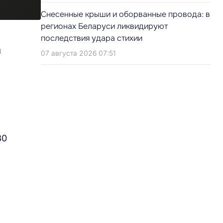
Снесенные крыши и оборванные провода: в
регионах Беларуси ликвидируют
последствия удара стихии
я
07 августа 2026 07:51
30