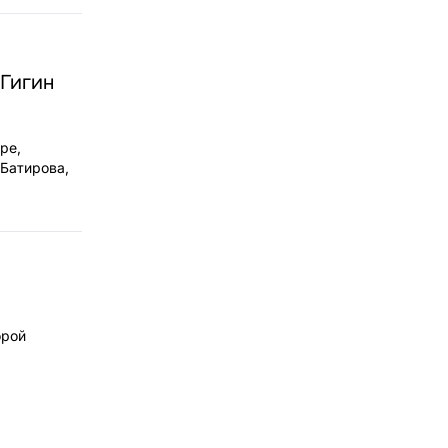
Гигин
ре,
 Батирова,
орой