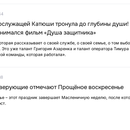
44
ослужащей Катюши тронула до глубины души! 
 снимался фильм «Душа защитника»
оторая рассказывает о своей службе, о своей семье, о том выбо
. Это уже талант Григория Азаренка и талант оператора Тимура
 той команды, которая работала».
38
верующие отмечают Прощёное воскресенье
е – этот праздник завершает Масленичную неделю, после кот
ст.