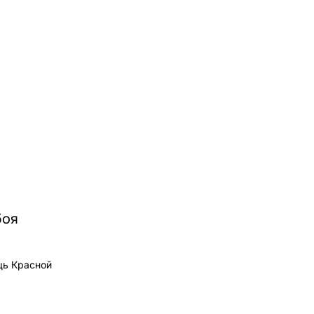
боя
щь Красной