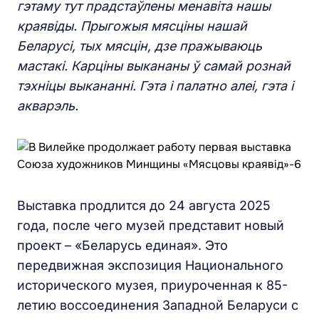
гэтаму тут прадстаўлены менавіта нашы
краявіды. Прыгожыя мясціны нашай
Беларусі, тых мясцін, дзе пражываюць
мастакі. Карціны выкананы ў самай рознай
тэхніцы выкананні.
Гэта і палатно алеі, гэта і
акварэль.
Выставка продлится до 24 августа 2025
года, после чего музей представит новый
проект – «Беларусь единая». Это
передвижная экспозиция Национального
исторического музея, приуроченная к 85-
летию воссоединения Западной Беларуси с