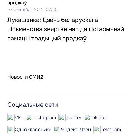
07 сентября 2025 07:36
Лукашэнка: Дзень беларускага
пісьменства звяртае нас да гістарычнай
памяці і традыцый продкаў
Новости СМИ2
Социальные сети
VK
Instagram
Twitter
Tik Tok
Одноклассники
Яндекс.Дзен
Telegram