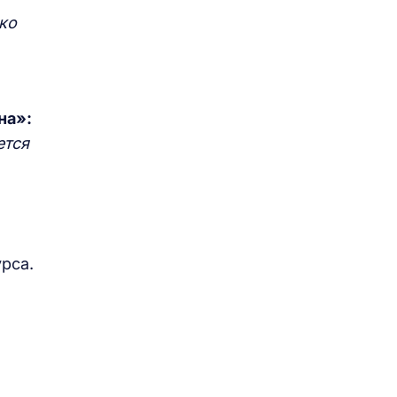
ко
на»:
ется
рса.