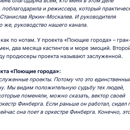
чень благодарна всем, кто меня в этом деле
 поблагодарила и режиссера, который практичес
 Станислав Яркин-Москалев. И руководителя
о же, руководство нашего канала.
 как по нотам. У проекта «Поющие города» – гран
мен, два месяца кастингов и море эмоций. Второ
ду продюсеры проекта называют заслуженной.
екта «Поющие города»:
аслуженные проекты. Потому что это единственны
ну. Мы видим положительную судьбу тех людей,
которые поменяли, можно сказать, вектор своей
ркестр Финберга. Если раньше он работал, сидел 
сейчас она поет в оркестре Финберга. Конечно, эт