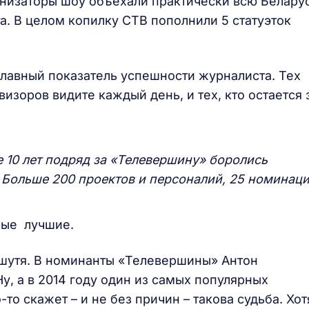
анизаторы шоу объехали практически всю Белару
та. В целом копилку СТВ пополнили 5 статуэток
 главный показатель успешности журналиста. Тех
визоров видите каждый день, и тех, кто остается 
е 10 лет подряд за «Телевершину» боролись
 Больше 200 проектов и персоналий, 25 номинаци
мые лучшие.
 шутя. В номинанты «Телевершины» Антон
у, а в 2014 году один из самых популярных
то скажет – и не без причин – такова судьба. Хот