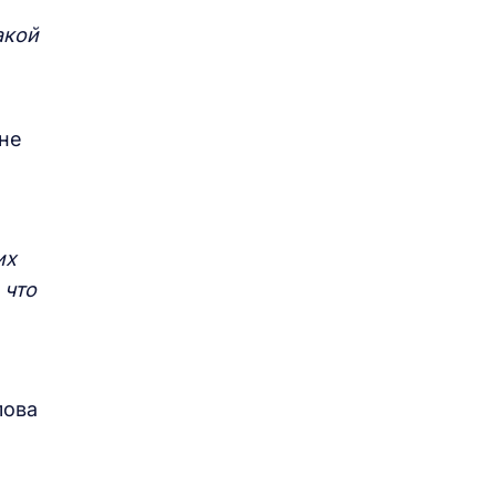
акой
 не
их
 что
лова