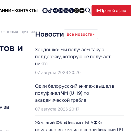
ПАНИИ
КОНТАКТЫ
Прямой эфир
е – только лучшие
Новости
Все новости
тов и
Хондошко: мы получаем такую
поддержку, которую не получает
никто
07 августа 2026 20:20
Один белорусский экипаж вышел в
полуфинал ЧМ (U-19) по
академической гребле
» за
07 августа 2026 20:17
Женский ФК «Динамо-БГУФК»
неудачно выступил в квалификации ЛЧ