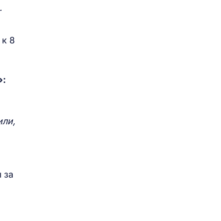
.
 к 8
»:
или,
 за