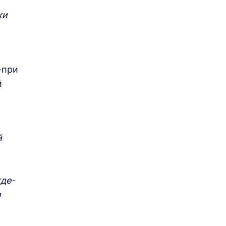
ки
-при
й
й
где-
о