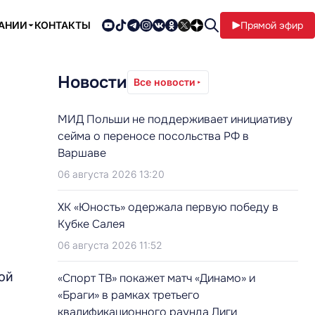
ПАНИИ
КОНТАКТЫ
Прямой эфир
Новости
Все новости
МИД Польши не поддерживает инициативу
сейма о переносе посольства РФ в
Варшаве
06 августа 2026 13:20
ХК «Юность» одержала первую победу в
Кубке Салея
06 августа 2026 11:52
ой
«Спорт ТВ» покажет матч «Динамо» и
«Браги» в рамках третьего
квалификационного раунда Лиги