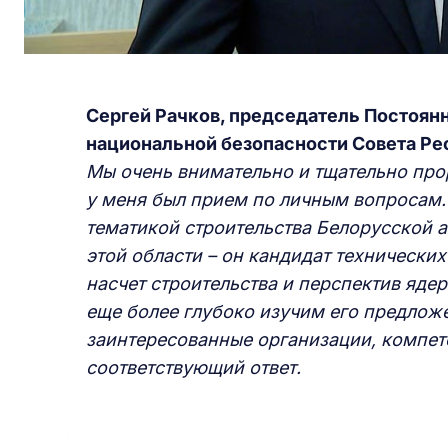
Сергей Рачков,
п
редседатель Постоян
национальной безопасности Совета Р
Мы
очень внимательно и тщательно
про
у меня был прием по личным вопросам.
тематикой строительства Белорусской
а
этой области
–
он
кандидат технических
насчет строительства и перспектив яде
еще более
глубоко изучим его предлож
заинтересованные
организации,
компет
соответствующий
ответ.