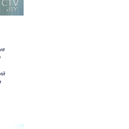
ня
я
ий
и