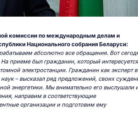
ной комиссии по международным делам и
еспублики Национального
с
обрания Беларуси:
рабатываем абсолютно все обращения. Вот сегод
 На приеме был гражданин
, который интересуетс
томной электростанции
.
Гражданин как эксперт в
 наук
–
высказал ряд предложений, своих сужден
рной энергетики. Мы
внимательно его выслушали 
ения, направим в
соответствующие
ентные организации
и подготовим
ему