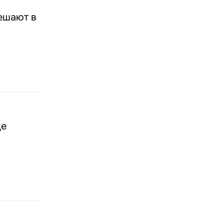
ешают в
де