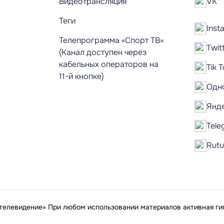
Видеотрансляция
VK
Теги
Inst
Телепрограмма «Спорт ТВ»
Twit
(Канал доступен через
кабельных операторов на
Tik 
11-й кнопке)
Одн
Янд
Tele
Rut
елевидение» При любом использовании материалов активная гип