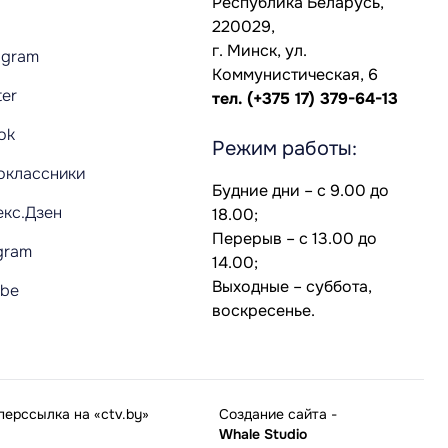
Республика Беларусь,
220029,
г. Минск, ул.
agram
Коммунистическая, 6
ter
тел.
(+375 17) 379-64-13
Tok
Режим работы:
оклассники
Будние дни – с 9.00 до
екс.Дзен
18.00;
Перерыв – с 13.00 до
gram
14.00;
Выходные – суббота,
ube
воскресенье.
ерссылка на «ctv.by»
Создание сайта
-
Whale Studio