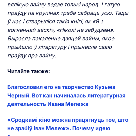
вялікую вайну ведае толькі народ
.
І гэтую
праўду па крупінах трэба сабраць
усю. Тады
ў нас і стварыліся такія кнігі, як «Я з
вогненнай вёскі», «Ніколі не забудзем».
Вырасла пакаленне дзяцей вайны, якое
прыйшло ў літаратуру і прынесла сваю
праўду пра вайну.
Читайте также:
Благословил его на творчество Кузьма
Черный. Вот как начиналась литературная
деятельность Ивана Мележа
«Сродкамі кіно можна працягнуць тое, што
не зрабіў Іван Мележ». Почему идею