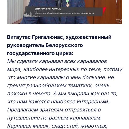
Витаутас Григалюнас, художественный
руководитель Бел
орусского
государственного
цирка:
Мы сделали карнавал всех карнавалов
мира
,
наиболее интересных по теме, потому
что многие карнавалы очень большие, не
грешат разнообразием тематики, очень
похожи в чем-то. А мы выбрали как раз то,
что нам кажется наиболее интересным.
П
редлагаем зрителям отправиться в
путешестви
е по разным карнавалам
.
Карнавал масок,
сладостей, животных,