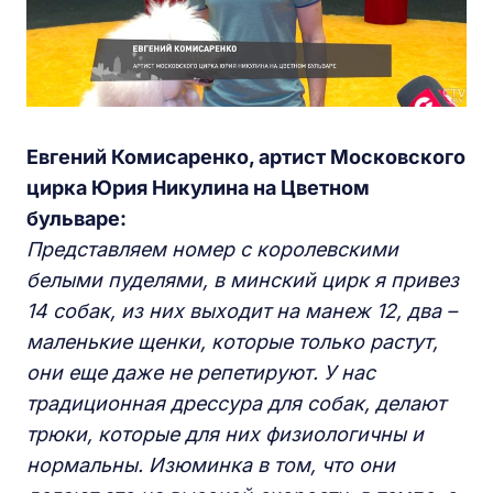
Евгений Комисаренко, артист Московского
цирка Юрия Никулина на Цветном
бульваре:
Представляем номер
с королевскими
белыми пуделями
,
в минский цирк я
прив
е
з
14 собак, из них выходит
на манеж
12,
два –
маленькие щенки, которые только растут,
они еще даже не репетируют
.
У нас
т
радиционная
дрессура для собак
, делают
трюки, которые для них физиологичны и
нормальны
.
Изюминка в том, что они